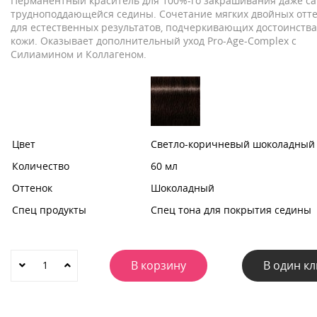
Перманентный краситель для 100%-го закрашивания даже с
трудноподдающейся седины. Сочетание мягких двойных отт
для естественных результатов, подчеркивающих достоинства
кожи. Оказывает дополнительный уход Pro-Age-Complex c
Силиамином и Коллагеном.
Цвет
Светло-коричневый шоколадный
Количество
60 мл
Оттенок
Шоколадный
Спец продукты
Спец тона для покрытия седины
В корзину
В один кл