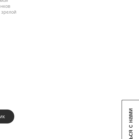
амой
енков
 зрелой
Связаться с нами
ик