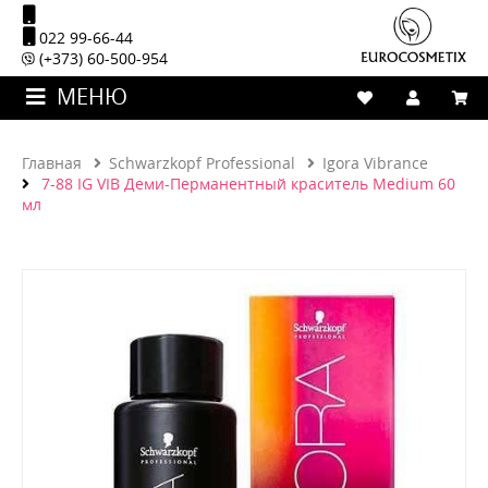
022 99-66-44
(+373) 60-500-954
МЕНЮ
Главная
Schwarzkopf Professional
Igora Vibrance
7-88 IG VIB Деми-Перманентный краситель Medium 60
мл