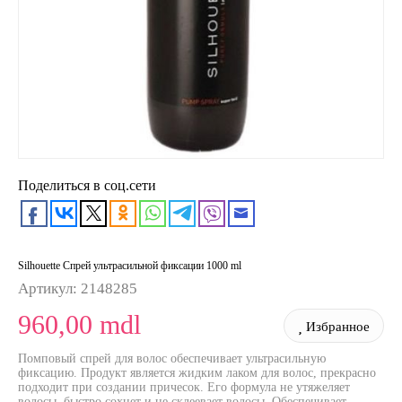
Поделиться в соц.сети
Silhouette Спрей ультрасильной фиксации 1000 ml
Артикул:
2148285
960,00 mdl
Избранное
Помповый спрей для волос обеспечивает ультрасильную
фиксацию. Продукт является жидким лаком для волос, прекрасно
подходит при создании причесок. Его формула не утяжеляет
волосы, быстро сохнет и не склеевает волосы. Обеспечивает