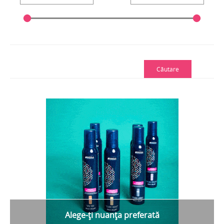
Căutare
Alege-ți nuanța preferată