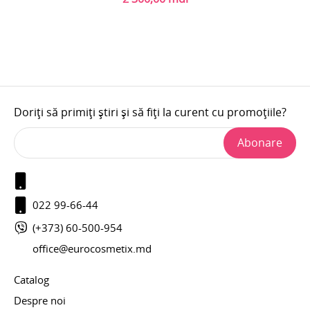
Doriți să primiți știri și să fiți la curent cu promoțiile?
Abonare
022 99-66-44
(+373) 60-500-954
office@eurocosmetix.md
Catalog
Despre noi