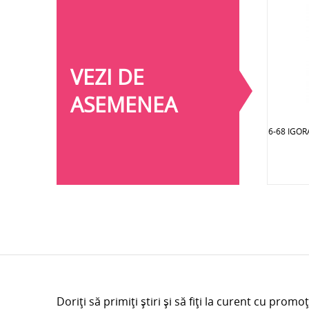
VEZI DE
ASEMENEA
6-68 IGO
Doriți să primiți știri și să fiți la curent cu promoț