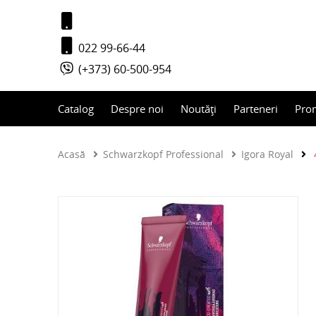
022 99-66-44
(+373) 60-500-954
Catalog
Despre noi
Noutăți
Parteneri
Pro
Acasă
Schwarzkopf Professional
Igora Royal