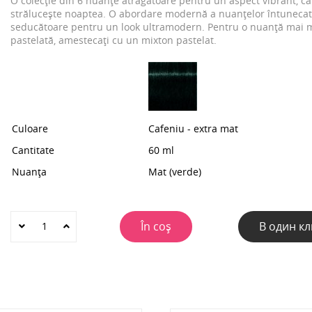
O colecție din 6 nuanțe atrăgătoare pentru un aspect vibrant, ca
strălucește noaptea. O abordare modernă a nuanțelor întuneca
seducătoare pentru un look ultramodern. Pentru o nuanță mai 
pastelată, amestecați cu un mixton pastelat.
Culoare
Cafeniu - extra mat
Cantitate
60 ml
Nuanța
Mat (verde)
În coș
В один кл