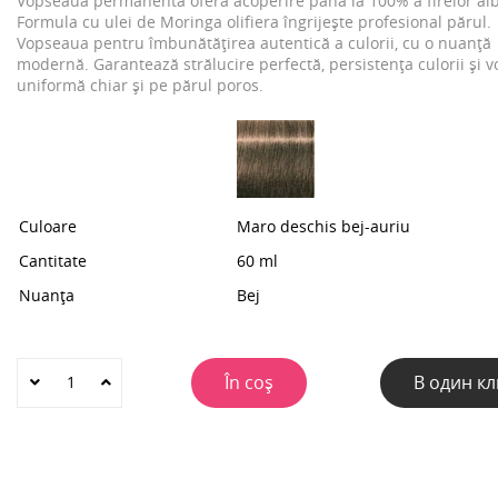
Vopseaua permanentă oferă acoperire până la 100% a firelor al
Formula cu ulei de Moringa olifiera îngrijește profesional părul.
Vopseaua pentru îmbunătățirea autentică a culorii, cu o nuanță
modernă. Garantează strălucire perfectă, persistența culorii și v
uniformă chiar și pe părul poros.
Culoare
Maro deschis bej-auriu
Cantitate
60 ml
Nuanța
Bej
În coș
В один кл