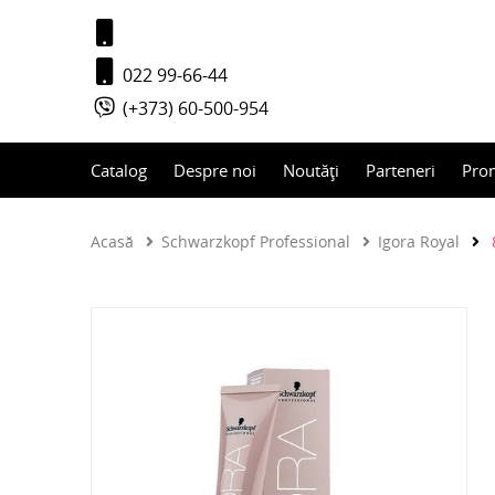
022 99-66-44
(+373) 60-500-954
Catalog
Despre noi
Noutăți
Parteneri
Pro
Acasă
Schwarzkopf Professional
Igora Royal