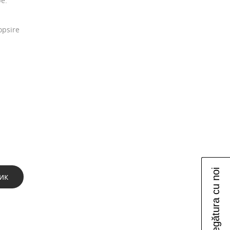
be.
opsire
Luați legătura cu noi
ик