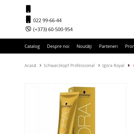
022 99-66-44
(+373) 60-500-954
Catalog
Despre noi
Noutăți
Parteneri
Pro
Acasă
Schwarzkopf Professional
Igora Royal