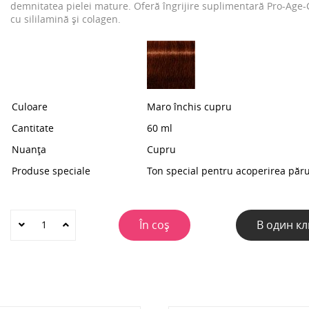
demnitatea pielei mature. Oferă îngrijire suplimentară Pro-Age
cu sililamină și colagen.
Culoare
Maro închis cupru
Cantitate
60 ml
Nuanța
Cupru
Produse speciale
Ton special pentru acoperirea păru
În coș
В один кл