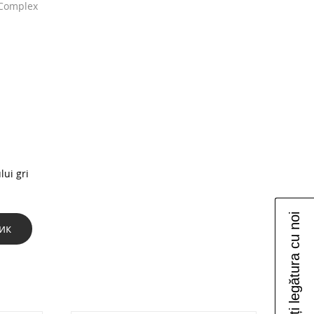
-Complex
lui gri
Luați legătura cu noi
ик