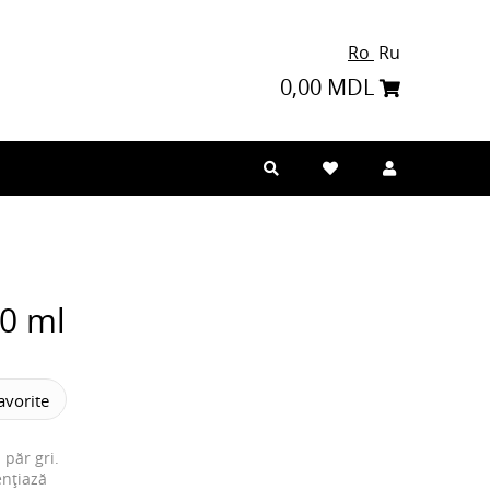
Ro
Ru
0,00 MDL
60 ml
vorite
 păr gri.
ențiază