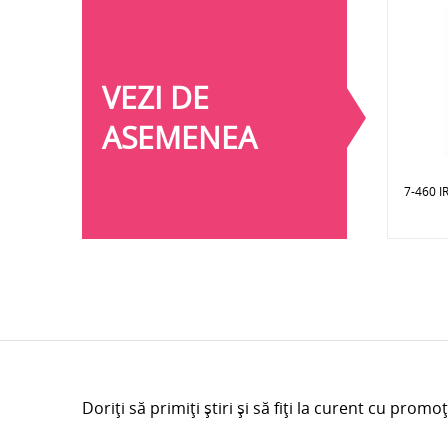
VEZI DE
ASEMENEA
7-460 
Doriți să primiți știri și să fiți la curent cu promoț