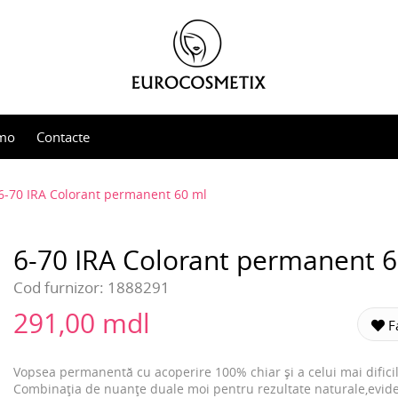
mo
Contacte
6-70 IRA Colorant permanent 60 ml
6-70 IRA Colorant permanent 
Cod furnizor:
1888291
291,00 mdl
Fa
Vopsea permanentă cu acoperire 100% chiar și a celui mai dificil
Combinația de nuanțe duale moi pentru rezultate naturale,evid