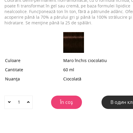
Colorant demi-permanent non-amoniacal, cu o formulă lichidă, 
poate fi transformat în gel sau cremă, pe baza formulei lipidice
nealcoolice. Funcționează ton în ton, fără a pătrunde adânc. Ofe
acoperire până la 70% a părului gri și până la 100% strălucire și
hidratare. Se menține până la 25 de spălări.
Culoare
Maro închis ciocolatiu
Cantitate
60 ml
Nuanța
Ciocolată
În coș
В один кл