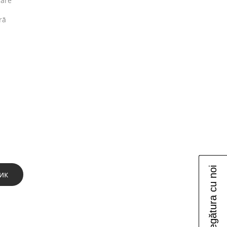
care
ră
Luați legătura cu noi
ик