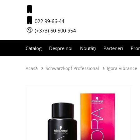
022 99-66-44
(+373) 60-500-954
Catalog
Despre noi
Noutăți
Parteneri
Pro
Acasă
Schwarzkopf Professional
Igora Vibrance