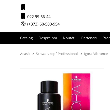
022 99-66-44
(+373) 60-500-954
Catalog
Despre noi
Noutăți
Parteneri
Pro
Acasă
Schwarzkopf Professional
Igora Vibrance