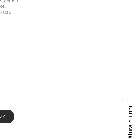
 poate fi
ce.
n ton,
Luați legătura cu noi
ик