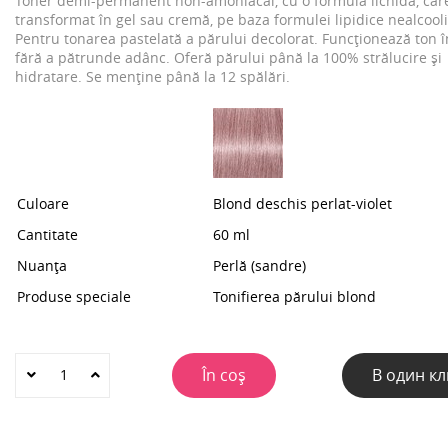
Toner demi-permanent non-amoniacal, cu o formulă lichidă, care
transformat în gel sau cremă, pe baza formulei lipidice nealcooli
Pentru tonarea pastelată a părului decolorat. Funcționează ton î
fără a pătrunde adânc. Oferă părului până la 100% strălucire și
hidratare. Se menține până la 12 spălări.
Culoare
Blond deschis perlat-violet
Cantitate
60 ml
Nuanța
Perlă (sandre)
Produse speciale
Tonifierea părului blond
În coș
В один кл