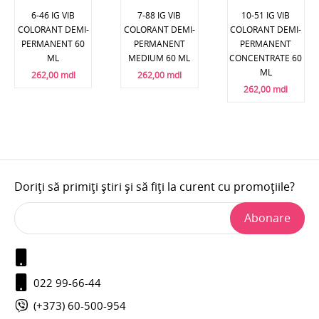
6-46 IG VIB
7-88 IG VIB
10-51 IG VIB
COLORANT DEMI-
COLORANT DEMI-
COLORANT DEMI-
PERMANENT 60
PERMANENT
PERMANENT
ML
MEDIUM 60 ML
CONCENTRATE 60
ML
262,00 mdl
262,00 mdl
262,00 mdl
Doriți să primiți știri și să fiți la curent cu promoțiile?
Abonare
022 99-66-44
(+373) 60-500-954