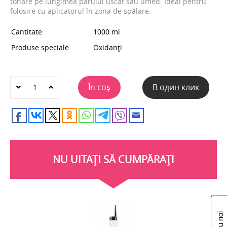
tonare pe lungimea părului uscat sau umed. Ideal pentru
folosire cu aplicatorul în zona de spălare.
Cantitate
1000 ml
Produse speciale
Oxidanți
În coș
В один клик
NU UITAȚI SĂ CUMPĂRAȚI