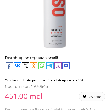
Distribuiți pe rețeaua socială
Osis Session Fixativ pentru par fixare Extra-puternica 300 ml
Cod furnizor:
1970645
451,00 mdl
Favorite
Spray-ul pentru o fixare a părului foarte puternică. Nu