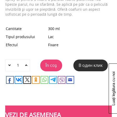
lipeste parul, nu se sfarâmă. Se aplică pe păr ca o peliculă
invizibilă și ușor se pieptănă. Oferă coafurii un aspect
sofisticat pe o perioadă lungă de timp.
Cantitate
300 ml
Tipul produsului
Lac
Efectul
Fixare
În coș
В один клик
Luați legătura cu noi
VEZI DE ASEMENEA