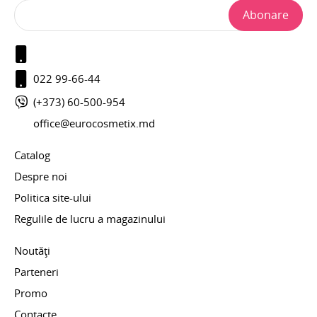
Abonare
022 99-66-44
(+373) 60-500-954
office@eurocosmetix.md
Catalog
Despre noi
Politica site-ului
Regulile de lucru a magazinului
Noutăți
Parteneri
Promo
Contacte