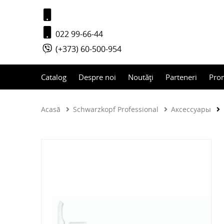
022 99-66-44
(+373) 60-500-954
Catalog
Despre noi
Noutăți
Parteneri
Pro
Acasă
Schwarzkopf Professional
Аксессуары