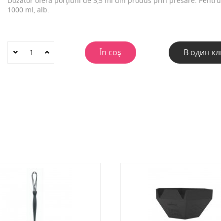
Dozator oferă porțiuni de 3,5 ml din produs prin presare. Pentru
1000 ml, alb.
În coș
В один кл