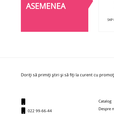
ASEMENEA
SKP
Doriți să primiți știri și să fiți la curent cu promoț
Catalog
Despre n
022 99-66-44