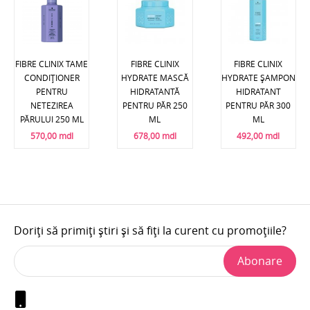
FIBRE CLINIX TAME
FIBRE CLINIX
FIBRE CLINIX
CONDIȚIONER
HYDRATE MASCĂ
HYDRATE ȘAMPON
PENTRU
HIDRATANTĂ
HIDRATANT
NETEZIREA
PENTRU PĂR 250
PENTRU PĂR 300
PĂRULUI 250 ML
ML
ML
570,00 mdl
678,00 mdl
492,00 mdl
Doriți să primiți știri și să fiți la curent cu promoțiile?
Abonare