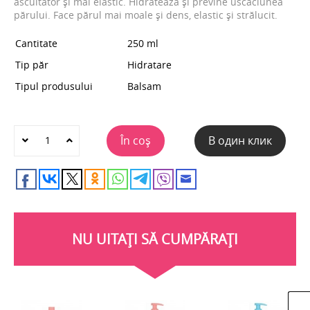
ascultător și mai elastic. Hidratează și previne uscăciunea
părului. Face părul mai moale și dens, elastic și strălucit.
Cantitate
250 ml
Tip păr
Hidratare
Tipul produsului
Balsam
În coș
В один клик
NU UITAȚI SĂ CUMPĂRAȚI