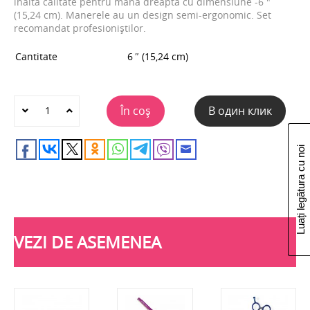
înaltă calitate pentru mâna dreaptă cu dimensiune -6 "
(15,24 cm). Manerele au un design semi-ergonomic. Set
recomandat profesioniștilor.
Cantitate
6 ″ (15,24 cm)
În coș
В один клик
Luați legătura cu noi
VEZI DE ASEMENEA