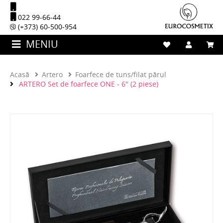
022 99-66-44
(+373) 60-500-954
MENIU
Acasă
Artero
Foarfece de tuns/filat părul
ARTERO Set de foarfece ONE - 6" (2 piese)