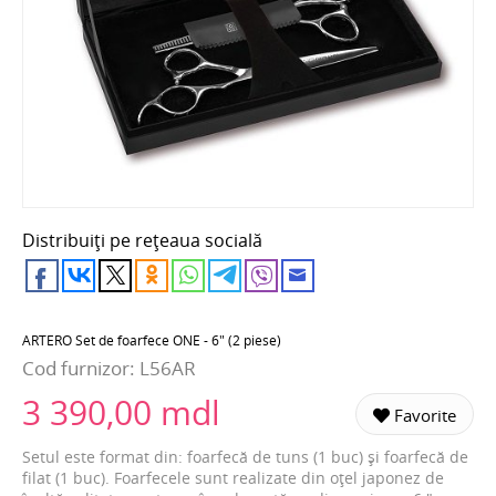
Distribuiți pe rețeaua socială
ARTERO Set de foarfece ONE - 6" (2 piese)
Cod furnizor:
L56AR
3 390,00 mdl
Favorite
Setul este format din: foarfecă de tuns (1 buc) și foarfecă de
filat (1 buc). Foarfecele sunt realizate din oțel japonez de