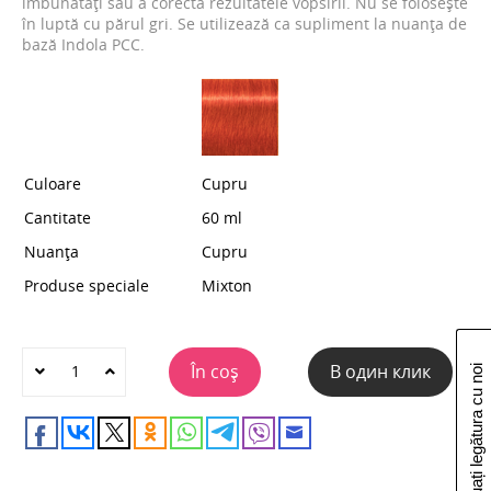
îmbunătăți sau a corecta rezultatele vopsirii. Nu se folosește
în luptă cu părul gri. Se utilizează ca supliment la nuanța de
bază Indola PCC.
Culoare
Cupru
Cantitate
60 ml
Nuanța
Cupru
Produse speciale
Mixton
În coș
В один клик
Luați legătura cu noi