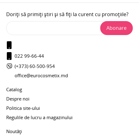
Doriți să primiți știri și să fiți la curent cu promoțiile?
Abonare
022 99-66-44
(+373) 60-500-954
office@eurocosmetix.md
Catalog
Despre noi
Politica site-ului
Regulile de lucru a magazinului
Noutăți