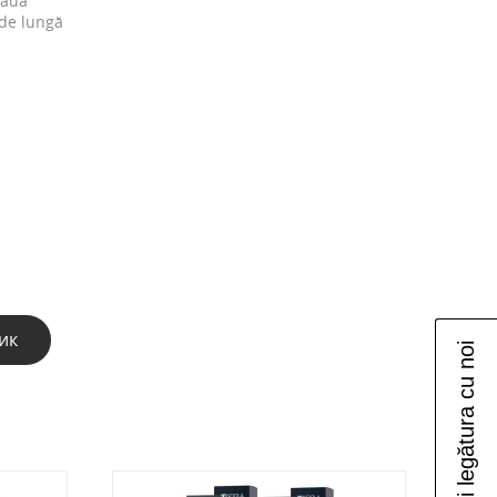
eaua
 de lungă
ик
Luați legătura cu noi