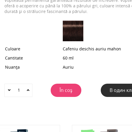
Vopseaua permanentă garantează rezultate de încredere. Vops
oferă o acoperire cu până la 100% a părului gri, culoare intensă
durată și o strălucire fascinantă a părului.
Culoare
Cafeniu deschis auriu mahon
Cantitate
60 ml
Nuanța
Auriu
În coș
В один кл