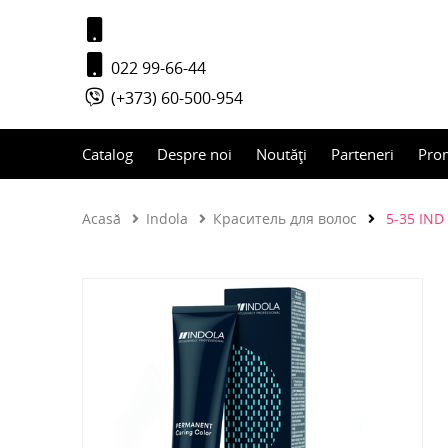
022 99-66-44
(+373) 60-500-954
Catalog
Despre noi
Noutăți
Parteneri
Pro
Acasă
Indola
Краситель для волос
5-35 IND