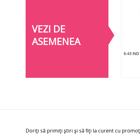
VEZI DE
ASEMENEA
6-43 IN
Doriți să primiți știri și să fiți la curent cu promoț