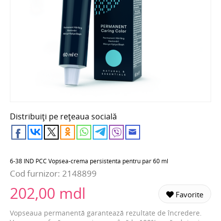
Distribuiți pe rețeaua socială
6-38 IND PCC Vopsea-crema persistenta pentru par 60 ml
Cod furnizor:
2148899
202,00 mdl
Favorite
Vopseaua permanentă garantează rezultate de încredere.