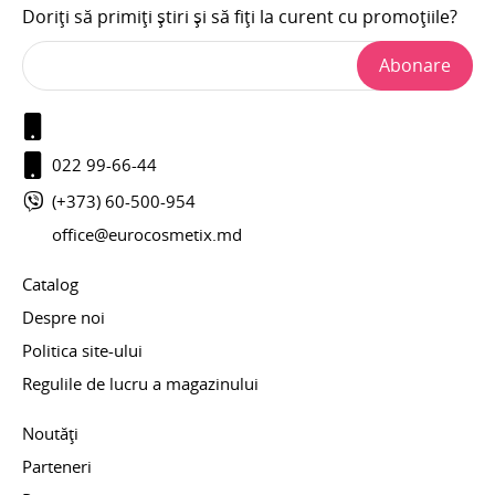
Doriți să primiți știri și să fiți la curent cu promoțiile?
Abonare
022 99-66-44
(+373) 60-500-954
office@eurocosmetix.md
Catalog
Despre noi
Politica site-ului
Regulile de lucru a magazinului
Noutăți
Parteneri