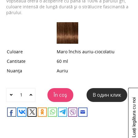
Vopseaua oferă o acoperire cu până la 100% a părului gri,
culoare intensă de lungă durată și o strălucire fascinantă a
părului.
Culoare
Maro închis auriu-ciocolatiu
Cantitate
60 ml
Nuanța
Auriu
În coș
В один клик
Luați legătura cu noi