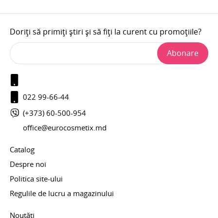
Doriți să primiți știri și să fiți la curent cu promoțiile?
Abonare
022 99-66-44
(+373) 60-500-954
office@eurocosmetix.md
Catalog
Despre noi
Politica site-ului
Regulile de lucru a magazinului
Noutăți