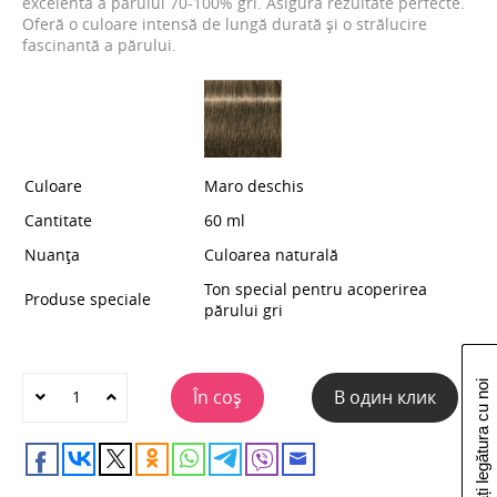
excelentă a părului 70-100% gri. Asigură rezultate perfecte.
Oferă o culoare intensă de lungă durată și o strălucire
fascinantă a părului.
Culoare
Maro deschis
Cantitate
60 ml
Nuanța
Culoarea naturală
Ton special pentru acoperirea
Produse speciale
părului gri
Luați legătura cu noi
În coș
В один клик