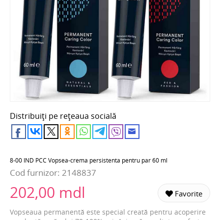
Distribuiți pe rețeaua socială
8-00 IND PCC Vopsea-crema persistenta pentru par 60 ml
Cod furnizor:
2148837
202,00 mdl
Favorite
Vopseaua permanentă este special creată pentru acoperire