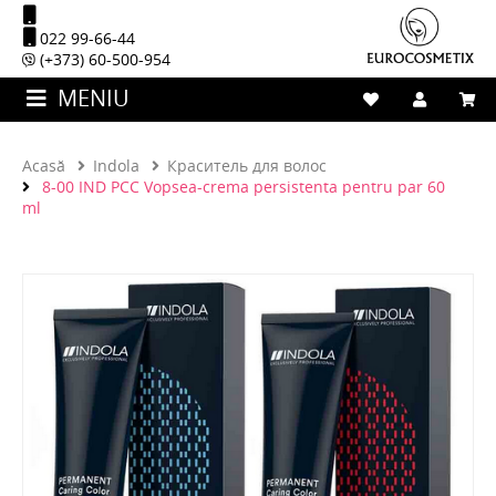
022 99-66-44
(+373) 60-500-954
MENIU
Acasă
Indola
Краситель для волос
8-00 IND PCC Vopsea-crema persistenta pentru par 60
ml