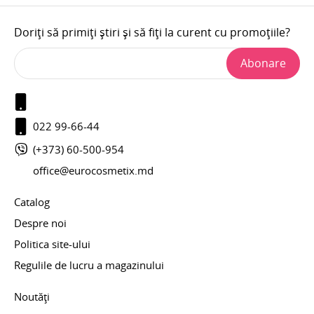
Doriți să primiți știri și să fiți la curent cu promoțiile?
Abonare
022 99-66-44
(+373) 60-500-954
office@eurocosmetix.md
Catalog
Despre noi
Politica site-ului
Regulile de lucru a magazinului
Noutăți