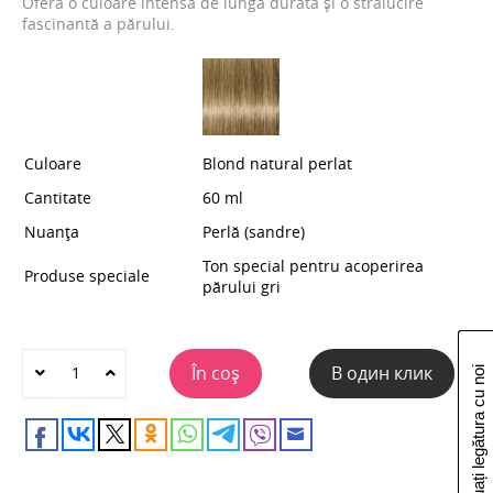
Oferă o culoare intensă de lungă durată și o strălucire
fascinantă a părului.
Culoare
Blond natural perlat
Cantitate
60 ml
Nuanța
Perlă (sandre)
Ton special pentru acoperirea
Produse speciale
părului gri
În coș
В один клик
Luați legătura cu noi