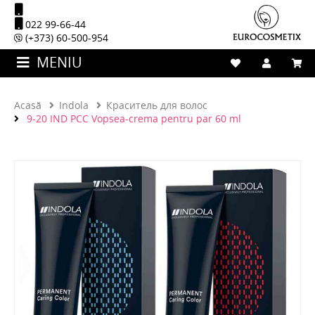
022 99-66-44
(+373) 60-500-954
MENIU
Acasă
Indola
Краситель для волос
9-20 IND PCC Vopsea-crema pentru par 60 ml