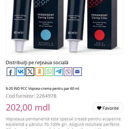
Distribuiți pe rețeaua socială
9-20 IND PCC Vopsea-crema pentru par 60 ml
Cod furnizor:
2264978
202,00 mdl
Favorite
Vopseaua permanentă este special creată pentru acoperire
excelentă a părului 70-100% gri. Asigură rezultate perfecte.