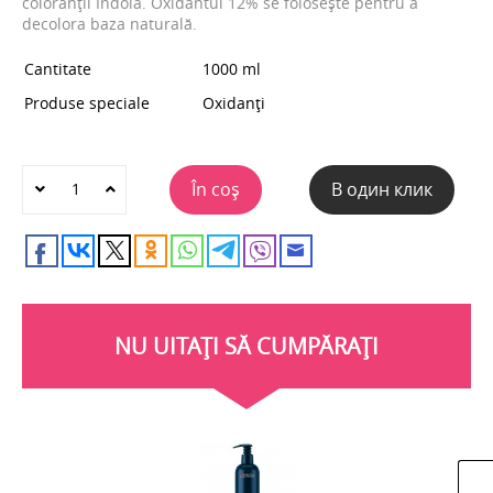
coloranții Indola. Oxidantul 12% se folosește pentru a
decolora baza naturală.
Cantitate
1000 ml
Produse speciale
Oxidanți
În coș
В один клик
NU UITAȚI SĂ CUMPĂRAȚI