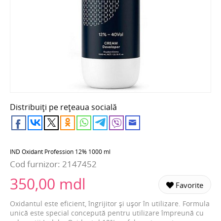
Distribuiți pe rețeaua socială
IND Oxidant Profession 12% 1000 ml
Cod furnizor:
2147452
350,00 mdl
Favorite
Oxidantul este eficient, îngrijitor și ușor în utilizare. Formula
unică este special concepută pentru utilizare împreună cu