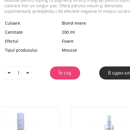
Mousse pentru styling cu pigmenți direcți integrați pentru stylin
colorare într-un singur pas. Oferă părului volum și densitate
suplimentară, protejându-l de efectele negative în timpul uscării
Culoare
Blond-miere
Cantitate
200 ml
Efectul
Fixare
Tipul produsului
Mousse
În coș
В один кл