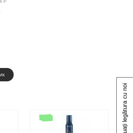
g și
.
ик
Luați legătura cu noi