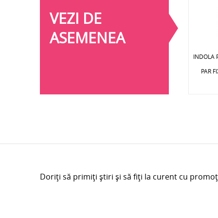
VEZI DE
ASEMENEA
INDOLA 
PAR F
Doriți să primiți știri și să fiți la curent cu promoț