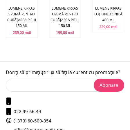
LUMENE KIRKAS
LUMENE KIRKAS
LUMENE KIRKAS
SPUMĂ PENTRU
CREMĂ PENTRU
LOŢIUNE TONICĂ
CURĂŢAREA PIELII
CURĂŢAREA PIELII
400 ML
150 ML
150 ML
229,00 mdl
239,00 mdl
199,00 mdl
Doriți să primiți știri și să fiți la curent cu promoțiile?
Abonare
022 99-66-44
(+373) 60-500-954
office@eurocosmetix.md