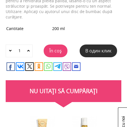
pentru a rehidrata pielea palidă, lăsând-o cu un aspect
strălucitor și proaspăt. Se potriveşte pentru ten normal.
Utilizare: Aplicaţi cu ajutorul unui disc de bumbac după
curăţare.
Cantitate
200 ml
În coș
В один клик
NU UITAȚI SĂ CUMPĂRAȚI