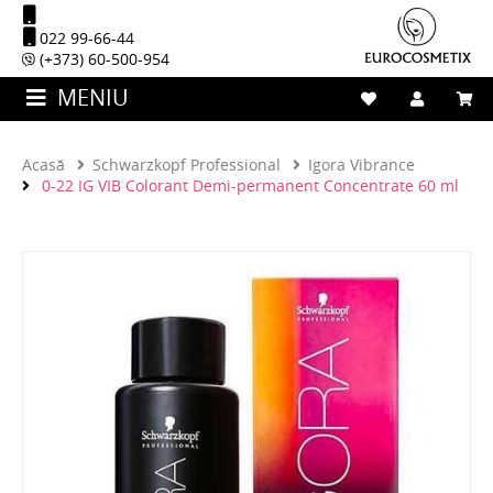
022 99-66-44
(+373) 60-500-954
MENIU
Acasă
Schwarzkopf Professional
Igora Vibrance
0-22 IG VIB Colorant Demi-permanent Concentrate 60 ml