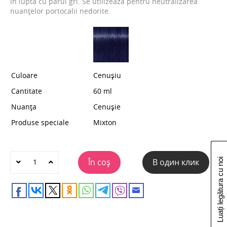
în luptă cu părul gri. Se utilizează pentru neutralizarea
nuanțelor portocalii nedorite.
Culoare
Cenușiu
Cantitate
60 ml
Nuanța
Cenușie
Produse speciale
Mixton
În coș
В один клик
Luați legătura cu noi