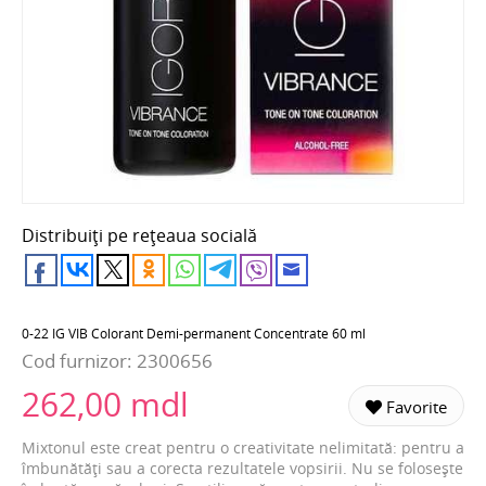
Distribuiți pe rețeaua socială
0-22 IG VIB Colorant Demi-permanent Concentrate 60 ml
Cod furnizor:
2300656
262,00 mdl
Favorite
Mixtonul este creat pentru o creativitate nelimitată: pentru a
îmbunătăți sau a corecta rezultatele vopsirii. Nu se folosește