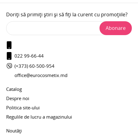
Doriți să primiți știri și să fiți la curent cu promoțiile?
Abonare
022 99-66-44
(+373) 60-500-954
office@eurocosmetix.md
Catalog
Despre noi
Politica site-ului
Regulile de lucru a magazinului
Noutăți