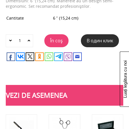
Dimensiuni: 6 ″(15,24 cm). Manerele au un design semi-
ergonomic. Set recomandat profesioniștilor.
Cantitate
6 ″ (15,24 cm)
În coș
В один клик
Luați legătura cu noi
VEZI DE ASEMENEA