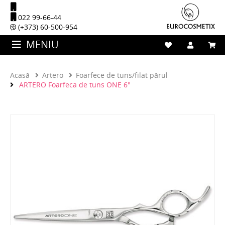
022 99-66-44
(+373) 60-500-954
MENIU
Acasă
Artero
Foarfece de tuns/filat părul
ARTERO Foarfeca de tuns ONE 6"