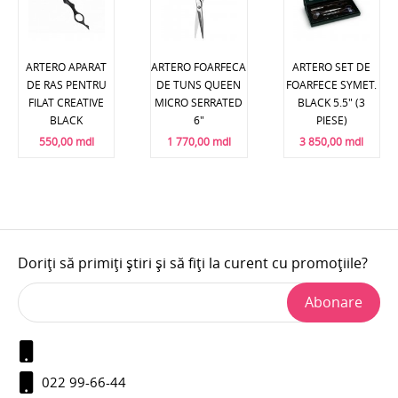
ARTERO APARAT
ARTERO FOARFECA
ARTERO SET DE
DE RAS PENTRU
DE TUNS QUEEN
FOARFECE SYMET.
FILAT CREATIVE
MICRO SERRATED
BLACK 5.5" (3
BLACK
6"
PIESE)
550,00 mdl
1 770,00 mdl
3 850,00 mdl
Doriți să primiți știri și să fiți la curent cu promoțiile?
Abonare
022 99-66-44