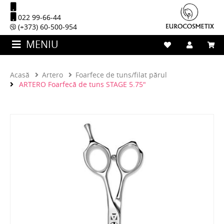
022 99-66-44
(+373) 60-500-954
MENIU
Acasă
Artero
Foarfece de tuns/filat părul
ARTERO Foarfecă de tuns STAGE 5.75"