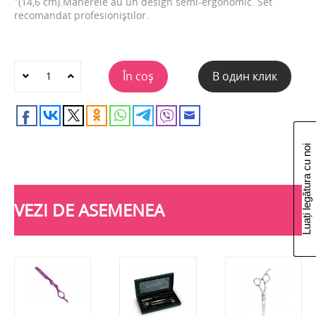
″(14,6 cm).Manerele au un design semi-ergonomic. Set
recomandat profesioniștilor.
În coș
В один клик
Luați legătura cu noi
VEZI DE ASEMENEA