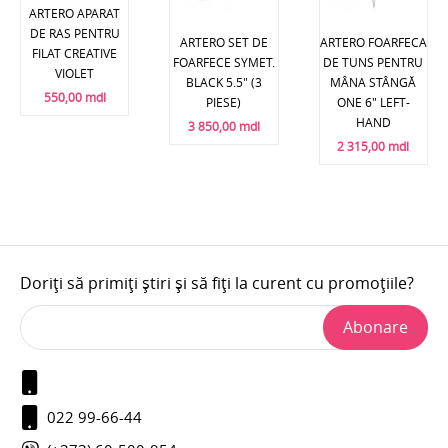
ARTERO APARAT
DE RAS PENTRU
ARTERO SET DE
ARTERO FOARFECA
FILAT CREATIVE
FOARFECE SYMET.
DE TUNS PENTRU
VIOLET
BLACK 5.5" (3
MÂNA STÂNGĂ
550,00 mdl
PIESE)
ONE 6" LEFT-
HAND
3 850,00 mdl
2 315,00 mdl
Doriți să primiți știri și să fiți la curent cu promoțiile?
Abonare
022 99-66-44